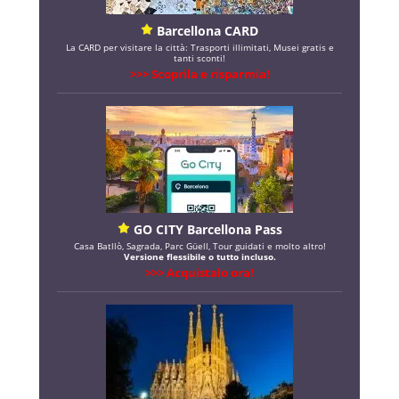
Barcellona CARD
La CARD per visitare la città: Trasporti illimitati, Musei gratis e
tanti sconti!
>>> Scoprila e risparmia!
GO CITY Barcellona Pass
Casa Batllò, Sagrada, Parc Güell, Tour guidati e molto altro!
Versione flessibile o tutto incluso.
>>> Acquistalo ora!