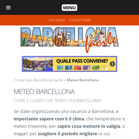
MENU
CHI SONO
CONTATTAMI
Ti trovi qui:
Barcellona Facile
»
Meteo Barcellona
METEO BARCELLONA
COM'È IL CLIMA E CHE TEMPO FA A BARCELLONA?
Se state organizzando una vacanza a Barcellona, è
importante sapere com’è il clima
, che temperature e
meteo troverete, per
capire cosa mettere in valigia
, o
magari per
scegliere il periodo migliore
in cui