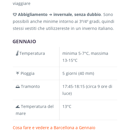
viaggiare
👕 Abbigliamento
➜
invernale, senza dubbio
. Sono
possibili anche minime intorno ai 3º/4º gradi, quindi
stessi vestiti che utilizzereste in un inverno italiano.
GENNAIO
🌡️
Temperatura
minima 5-7°C, massima
13-15°C
☔ Pioggia
5 giorni (40 mm)
🌅 Tramonto
17:45-18:15 (circa 9 ore di
luce)
🌊 Temperatura del
13°C
mare
Cosa fare e vedere a Barcellona a Gennaio