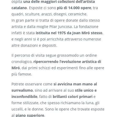
ospita
una delle maggiori collezioni dell’artista
catalano
. Esposte ci sono
più di 14.000 opere
, tra
quadri, sculture, arazzi, disegni, ceramiche.
In gran parte si tratta di opere donate dallo stesso
artista e dalla moglie Pilar Juncosa. La fondazione
infatti è stata
istituita nel
1975
da Joan Miró stesso
,
e negli anni si è poi arricchita attraverso numerose
altre donazioni e depositi.
Il percorso di visita segue grossomodo un ordine
cronologico,
ripercorrendo l’evoluzione artistica di
Miró
, dai primi schizzi ed esperimenti fino alle opere
più famose.
Potrete osservare come
si avvicina man mano al
surrealismo
, sino ad arrivare al suo
stile unico e
inconfondibile
, fatto di
brillanti colori primari
e
forme stilizzate, che spesso richiamano la luna, gli
uccelli, e le donne. Sono le opere che trovate esposte
al
piano superiore
.