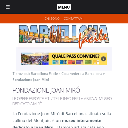
MENU
CHI SONO
CONTATTAMI
Ti trovi qui:
Barcellona Facile
»
Cosa vedere a Barcellona
»
Fondazione Joan Miró
FONDAZIONE JOAN MIRÓ
LE OPERE ESPOSTE E TUTTE LE INFO PER LA VISITA AL MUSEO
DEDICATO A MIRÒ
La Fondazione Joan Miró
di Barcellona, situata sulla
collina del Montjuic, è un
museo interamente
dedicato a Joan Miró
, il famoso artista catalano.