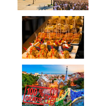
COSA FARE AD
AGOSTO A
BARCELLONA
4
Leggi
DOVE MANGIARE A BARCELLONA
SPENDENDO POCO
1
Leggi