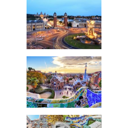
COSA FARE A SETTEMBRE A
BARCELLONA
28
Leggi
COSA VEDERE A BARCELLONA IN
3 GIORNI
8
Leggi
COSA VEDERE A BARCELLONA IN
4 GIORNI