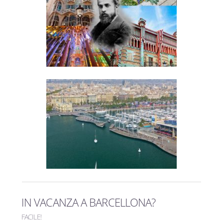
1
Leggi
GAUDÍ A BARCELLONA: COSA
VEDERE
12
Leggi
ESCURSIONE BARCELLONA FAI
DA TE PER CROCIERISTI
IN VACANZA A BARCELLONA?
FACILE!