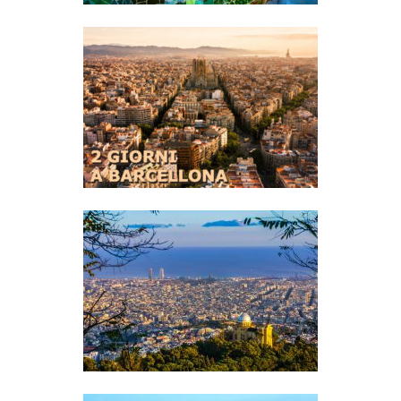
11 COSE DA FARE GRATIS A
BARCELLONA
18
Leggi
COSA VEDERE A BARCELLONA IN
2 GIORNI
Leggi