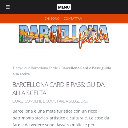
MENU
CHI SONO
CONTATTAMI
Ti trovi qui:
Barcellona Facile
»
Barcellona Card e Pass: guida
alla scelta
BARCELLONA CARD E PASS: GUIDA
ALLA SCELTA
QUALE CONVIENE E COME FARE A SCEGLIERE?
Barcellona è una meta turistica con un ricco
patrimonio storico, artistico e culturale. Le cose da
fare e da vedere sono davvero molte, e per