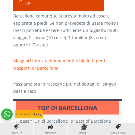
5%
Barcellona comunque si presta molto ad essere
esplorata a piedi. Se non prevedete di usare molto i
mezzi potrebbe essere sufficiente un biglietto multi-
viaggio T-casual (10 corse), T-familiar (8 corse),
oppure il T-usual.
Maggiori info su abbonamenti e biglietti per i
trasporti di Barcellona
Passiamo ora in rassegna più nel dettaglio i singoli
pass e card.
TOP DI BARCELLONA
Chatta con
Lory
Il pass “TOP di Barcellona” o “Best of Barcelona
Bundle” è un pass ideato da Tiqets come lo
TOUR ITA
ITINERARI
BIGLIETTI
CARD e PASS