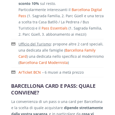
sconto 10%
sul resto.
Particolarmente interessanti il
Barcellona Digital
Pass
(1. Sagrada Familia, 2. Parc Güell e una terza
a scelta tra Casa Batllò / La Pedrera / Bus
Turistico) e il
Pass Essentials
(1. Sagrada Familia,
2. Parc Güell, 3. abbonamento ai mezzi)
Ufficio del Turismo
: propone altre 2 card speciali,
una dedicata alle famiglie (
Barcellona Family
Card
) una dedicata nello specifico al modernismo
(
Barcellona Card Modernista
)
ArTicket BCN
–
6 musei a metà prezzo
BARCELLONA CARD E PASS: QUALE
CONVIENE?
La convenienza di un pass o una card per Barcellona
e la scelta di quale acquistare
dipende strettamente
dalla vostra vacanza
, e in particolare da
cosa vi