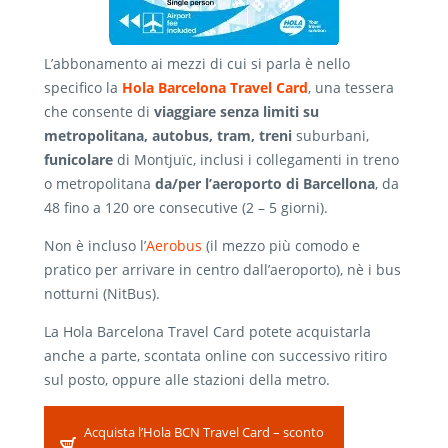
L’abbonamento ai mezzi di cui si parla è nello
specifico la
Hola Barcelona Travel Card
, una tessera
che consente di
viaggiare senza limiti su
metropolitana, autobus, tram, treni
suburbani,
funicolare
di Montjuïc, inclusi i collegamenti in treno
o metropolitana
da/per l’aeroporto di Barcellona
, da
48 fino a 120 ore consecutive (2 – 5 giorni).
Non è incluso l’
Aerobus
(il mezzo più comodo e
pratico per arrivare in centro dall’aeroporto), nè i bus
notturni (NitBus).
La Hola Barcelona Travel Card potete acquistarla
anche a parte, scontata online con successivo ritiro
sul posto, oppure alle stazioni della metro.
Acquista l’Hola BCN Travel Card – sconto