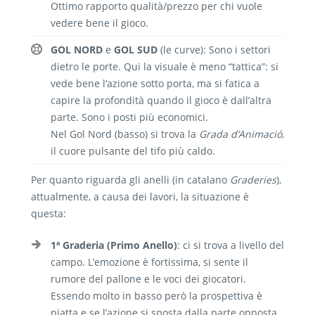
Ottimo rapporto qualità/prezzo per chi vuole
vedere bene il gioco.
GOL NORD
e
GOL SUD
(le curve): Sono i settori
dietro le porte. Qui la visuale è meno “tattica”: si
vede bene l’azione sotto porta, ma si fatica a
capire la profondità quando il gioco è dall’altra
parte. Sono i posti più economici.
Nel Gol Nord (basso) si trova la
Grada d’Animació
,
il cuore pulsante del tifo più caldo.
Per quanto riguarda gli anelli (in catalano
Graderies
),
attualmente, a causa dei lavori, la situazione è
questa:
1ª Graderia (Primo Anello)
: ci si trova a livello del
campo. L’emozione è fortissima, si sente il
rumore del pallone e le voci dei giocatori.
Essendo molto in basso però la prospettiva è
piatta e se l’azione si sposta dalla parte opposta,