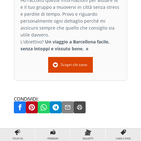
Ho raccolto queste informazioni per aiutare te
e il tuo gruppo a muovervi in città senza stress
e perdite di tempo. Provo e riguardo
personalmente ogni dettaglio perché mi
assicuro sempre che quello che consiglio sia
utile davvero.
L'obiettivo?
Un viaggio a Barcellona facile,
senza intoppi e vissuto bene.
☀️
Scopri chi sono
CONDIVIDI:
TOUR ITA
ITINERARI
BIGLIETTI
CARD e PASS