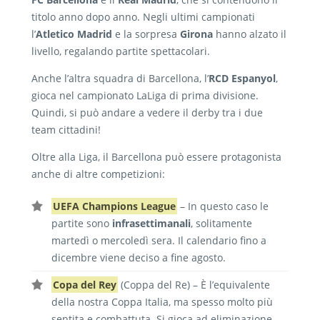
titolo anno dopo anno. Negli ultimi campionati
l’
Atletico Madrid
e la sorpresa
Girona
hanno alzato il
livello, regalando partite spettacolari.
Anche l’altra squadra di Barcellona, l’
RCD Espanyol
,
gioca nel campionato LaLiga di prima divisione.
Quindi, si può andare a vedere il derby tra i due
team cittadini!
Oltre alla Liga, il Barcellona può essere protagonista
anche di altre competizioni:
UEFA Champions League
– In questo caso le
partite sono
infrasettimanali
, solitamente
martedì o mercoledì sera. Il calendario fino a
dicembre viene deciso a fine agosto.
Copa del Rey
(Coppa del Re) – È l’equivalente
della nostra Coppa Italia, ma spesso molto più
sentita e combattuta. Si gioca ad eliminazione