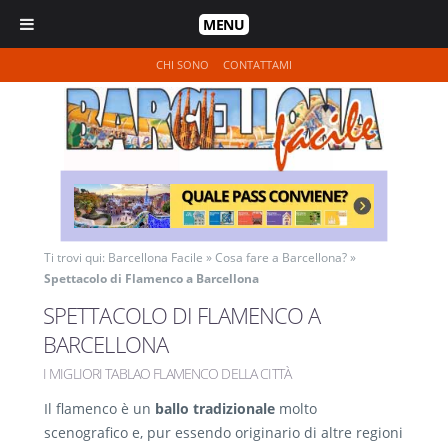
MENU
CHI SONO
CONTATTAMI
Ti trovi qui:
Barcellona Facile
»
Cosa fare a Barcellona?
»
Spettacolo di Flamenco a Barcellona
SPETTACOLO DI FLAMENCO A
BARCELLONA
I MIGLIORI TABLAO FLAMENCO DELLA CITTÀ
Il flamenco è un
ballo tradizionale
molto
scenografico e, pur essendo originario di altre regioni