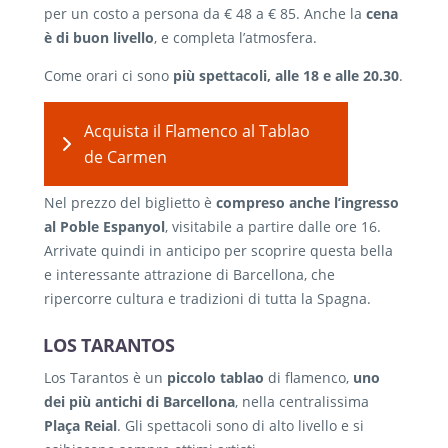
per un costo a persona da € 48 a € 85. Anche la
cena
è di buon livello
, e completa l’atmosfera.
Come orari ci sono
più spettacoli, alle 18 e alle 20.30
.
Acquista il Flamenco al Tablao
de Carmen
Nel prezzo del biglietto è
compreso anche l’ingresso
al Poble Espanyol
, visitabile a partire dalle ore 16.
Arrivate quindi in anticipo per scoprire questa bella
e interessante attrazione di Barcellona, che
ripercorre cultura e tradizioni di tutta la Spagna.
LOS TARANTOS
Los Tarantos è un
piccolo tablao
di flamenco,
uno
dei più antichi di Barcellona
, nella centralissima
Plaça Reial
. Gli spettacoli sono di alto livello e si