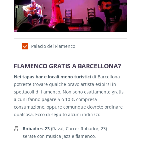
Palacio del Flamenco
Il
Palacio del Flamenco
come è facile intuire
FLAMENCO GRATIS A BARCELLONA?
era un teatro di Barcellona interamente
Nei tapas bar e locali meno turistici
di Barcellona
dedicato al flamenco. Parlo al passato perché
potreste trovare qualche bravo artista esibirsi in
purtroppo da un po’ di anni ha chiuso i
spettacoli di flamenco. Non sono esattamente gratis,
battenti.
alcuni fanno pagare 5 o 10 €, compresa
consumazione, oppure comunque dovrete ordinare
qualcosa. Ecco di seguito alcuni indirizzi:
Robadors 23
(Raval, Carrer Robador, 23)
serate con musica jazz e flamenco,