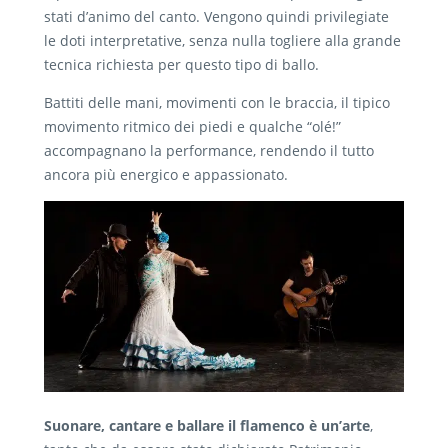
stati d’animo del canto. Vengono quindi privilegiate
le doti interpretative, senza nulla togliere alla grande
tecnica richiesta per questo tipo di ballo.
Battiti delle mani, movimenti con le braccia, il tipico
movimento ritmico dei piedi e qualche “olé!”
accompagnano la performance, rendendo il tutto
ancora più energico e appassionato.
Suonare, cantare e ballare il flamenco è un’arte
,