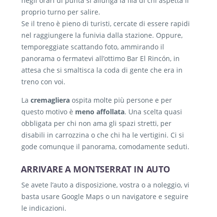
negli orari di punta si allunga la fila di chi aspetta il
proprio turno per salire.
Se il treno è pieno di turisti, cercate di essere rapidi
nel raggiungere la funivia dalla stazione. Oppure,
temporeggiate scattando foto, ammirando il
panorama o fermatevi all’ottimo Bar El Rincón, in
attesa che si smaltisca la coda di gente che era in
treno con voi.
La
cremagliera
ospita molte più persone e per
questo motivo è
meno affollata
. Una scelta quasi
obbligata per chi non ama gli spazi stretti, per
disabili in carrozzina o che chi ha le vertigini. Ci si
gode comunque il panorama, comodamente seduti.
ARRIVARE A MONTSERRAT IN AUTO
Se avete l’auto a disposizione, vostra o a noleggio, vi
basta usare Google Maps o un navigatore e seguire
le indicazioni.