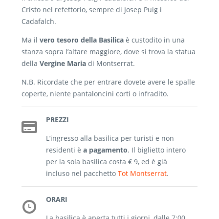
Cristo nel refettorio, sempre di Josep Puig i
Cadafalch.
Ma il
vero tesoro della Basilica
è custodito in una
stanza sopra l’altare maggiore, dove si trova la statua
della
Vergine Maria
di Montserrat.
N.B. Ricordate che per entrare dovete avere le spalle
coperte, niente pantaloncini corti o infradito.
PREZZI
L’ingresso alla basilica per turisti e non
residenti è
a pagamento
. Il biglietto intero
per la sola basilica costa € 9, ed è già
incluso nel pacchetto
Tot Montserrat
.
ORARI
La basilica è aperta tutti i giorni, dalle 7:00