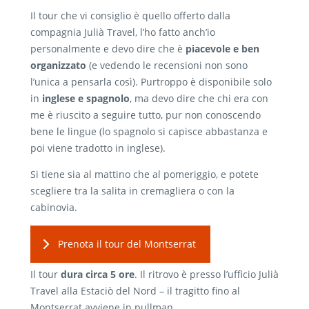
Il tour che vi consiglio è quello offerto dalla
compagnia Julià Travel, l’ho fatto anch’io
personalmente e devo dire che è
piacevole e ben
organizzato
(e vedendo le recensioni non sono
l’unica a pensarla così). Purtroppo è disponibile solo
in
inglese e spagnolo
, ma devo dire che chi era con
me è riuscito a seguire tutto, pur non conoscendo
bene le lingue (lo spagnolo si capisce abbastanza e
poi viene tradotto in inglese).
Si tiene sia al mattino che al pomeriggio, e potete
scegliere tra la salita in cremagliera o con la
cabinovia.
Prenota il tour del Montserrat
Il tour
dura circa 5 ore
. Il ritrovo è presso l’ufficio Julià
Travel alla Estaciò del Nord – il tragitto fino al
Montserrat avviene in pullman.