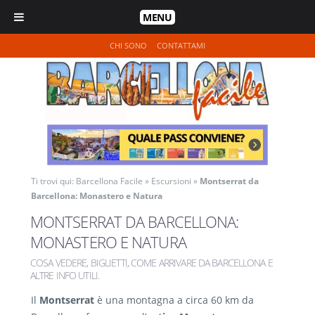
MENU
CHI SONO
CONTATTAMI
Ti trovi qui:
Barcellona Facile
»
Escursioni
»
Montserrat da
Barcellona: Monastero e Natura
MONTSERRAT DA BARCELLONA:
MONASTERO E NATURA
COSA VEDERE, BIGLIETTI, COME ARRIVARE DA BARCELLONA E
ALTRE INFO UTILI
.
Il
Montserrat
è una montagna a circa 60 km da