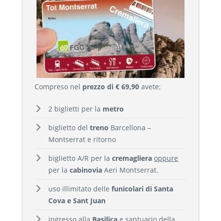
Compreso nel
prezzo di € 69,90
avete:
2 biglietti per la
metro
biglietto del
treno
Barcellona –
Montserrat e ritorno
biglietto A/R per la
cremagliera
oppure
per la
cabinovia
Aeri Montserrat.
uso illimitato delle
funicolari di Santa
Cova e Sant Juan
ingresso alla
Basilica
e santuario della