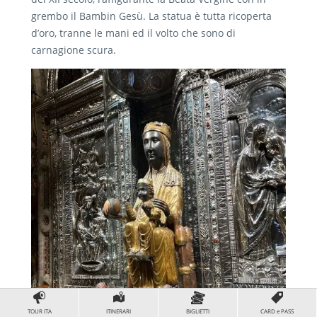
grembo il Bambin Gesù. La statua è tutta ricoperta
d’oro, tranne le mani ed il volto che sono di
carnagione scura.
TOUR ITA
ITINERARI
BIGLIETTI
CARD e PASS