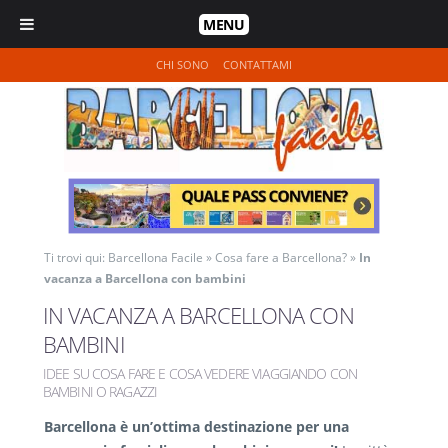
MENU
CHI SONO
CONTATTAMI
Ti trovi qui:
Barcellona Facile
»
Cosa fare a Barcellona?
»
In
vacanza a Barcellona con bambini
IN VACANZA A BARCELLONA CON
BAMBINI
IDEE SU COSA FARE E COSA VEDERE VIAGGIANDO CON
BAMBINI O RAGAZZI
Barcellona è un’ottima destinazione per una