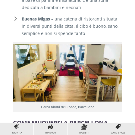
a base di panini e insalatone. C’è una zona
dedicata a bambini e neonati
Buenas Migas
– una catena di ristoranti situata
in diversi punti della città. Il cibo è buono, sano,
semplice e non si spende tanto
L’area bimbi del Cocoa, Barcellona
COME MUOVERSI A BARCELLONA
CON I BAMBINI?
TOUR ITA
ITINERARI
BIGLIETTI
CARD e PASS