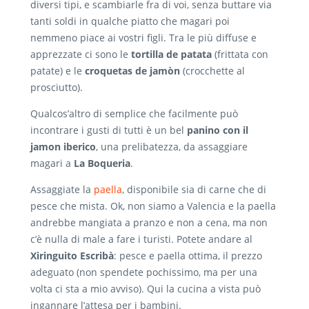
diversi tipi, e scambiarle fra di voi, senza buttare via
tanti soldi in qualche piatto che magari poi
nemmeno piace ai vostri figli. Tra le più diffuse e
apprezzate ci sono le
tortilla de patata
(frittata con
patate) e le
croquetas de jamòn
(crocchette al
prosciutto).
Qualcos’altro di semplice che facilmente può
incontrare i gusti di tutti è un bel
panino con il
jamon iberico
, una prelibatezza, da assaggiare
magari a
La Boqueria
.
Assaggiate la
paella
, disponibile sia di carne che di
pesce che mista. Ok, non siamo a Valencia e la paella
andrebbe mangiata a pranzo e non a cena, ma non
c’è nulla di male a fare i turisti. Potete andare al
Xiringuito Escribà
: pesce e paella ottima, il prezzo
adeguato (non spendete pochissimo, ma per una
volta ci sta a mio avviso). Qui la cucina a vista può
ingannare l’attesa per i bambini.