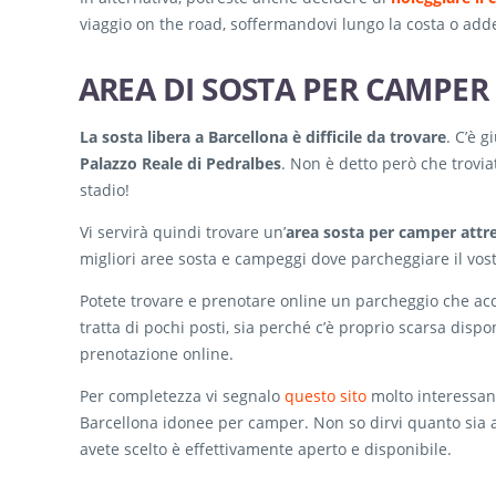
viaggio on the road, soffermandovi lungo la costa o adde
AREA DI SOSTA PER CAMPE
La sosta libera a Barcellona è difficile da trovare
. C’è 
Palazzo Reale di Pedralbes
. Non è detto però che trovia
stadio!
Vi servirà quindi trovare un’
area sosta per camper attr
migliori aree sosta e campeggi dove parcheggiare il vos
Potete trovare e prenotare online un parcheggio che ac
tratta di pochi posti, sia perché c’è proprio scarsa disp
prenotazione online.
Per completezza vi segnalo
questo sito
molto interessant
Barcellona idonee per camper. Non so dirvi quanto sia ag
avete scelto è effettivamente aperto e disponibile.