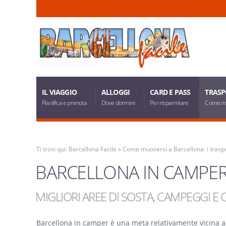
IL VIAGGIO
ALLOGGI
CARD E PASS
TRASP
Pianifica e prenota
Dove dormire
Per risparmiare
Come m
Ti trovi qui:
Barcellona Facile
»
Come muoversi a Barcellona: i traspo
BARCELLONA IN CAMPE
MIGLIORI AREE DI SOSTA, CAMPEGGI E 
Barcellona in camper è una meta relativamente vicina all