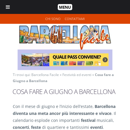
MENU
CHI SONO
CONTATTAMI
Ti trovi qui:
Barcellona Facile
»
Festività ed eventi
»
Cosa fare a
Giugno a Barcellona
COSA FARE A GIUGNO A BARCELLONA
Con il mese di giugno e l’inizio dell’estate,
Barcellona
diventa una meta ancor più interessante e vivace
. Il
calendario esplode con importanti
festival
musicali,
concerti
,
feste
di quartiere e tantissimi
eventi
.