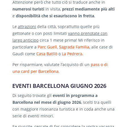
Attenzione però che tutto ciò si traduce anche in
numerosi turisti
in visita,
prezzi mediamente più alti
e
disponibilità che si esauriscono in fretta
.
Le
attrazioni
della città, soprattutto quelle più
gettonate o con posti limitati
vanno prenotate con
largo anticipo
circa 1 mese prima! Mi riferisco in
particolare a
Parc Guell
,
Sagrada Familia
, alle case di
Gaudì come
Casa Batllò
o
La Pedrera
.
Per risparmiare, valutate l’acquisto di un
pass o di
una card per Barcellona
.
EVENTI BARCELLONA GIUGNO 2026
Di seguito trovate gli
eventi in programma a
Barcellona nel mese di giugno 2026
, scelti tra quelli
con maggiore risonanza turistica e in coda anche una
serie di eventi minori.
Se riuscite, cercate di far coincidere la vostra vacanza