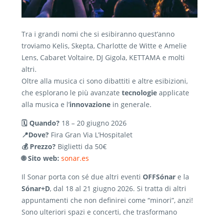
Tra i grandi nomi che si esibiranno quest’anno
troviamo Kelis, Skepta, Charlotte de Witte e Amelie
Lens, Cabaret Voltaire, DJ Gigola, KETTAMA e molti
altri.
Oltre alla musica ci sono dibattiti e altre esibizioni,
che esplorano le più avanzate
tecnologie
applicate
alla musica e l’
innovazione
in generale.
🗓️ Quando?
18 – 20 giugno 2026
📍Dove?
Fira Gran Via L’Hospitalet
💰 Prezzo?
Biglietti da 50€
🌐 Sito web:
sonar.es
Il Sonar porta con sé due altri eventi
OFFSónar
e la
Sónar+D
, dal 18 al 21 giugno 2026. Si tratta di altri
appuntamenti che non definirei come “minori”, anzi!
Sono ulteriori spazi e concerti, che trasformano