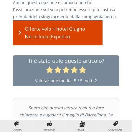
Anche questa opzione è comoda perché
l’assicurazione sul volo potrebbe essere più costosa
prenotandolo singolarmente dalla compagnia aerea.
Offerte volo + hotel Giugno
Barcellona (Expedia)
Ti è stato utile questo articolo?
Valutazione media:
5
/ 5. Voti:
2
Spero che questa lettura ti aiuti a fare
chiarezza e a goderti il meglio di Barcellona. La
città è bellissima, ma per viverla bene (e senza
stress) informazioni utili e buoni consigli non
TOUR ITA
ITINERARI
BIGLIETTI
CARD e PASS