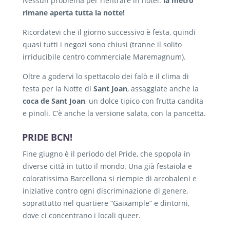
Nessun problema per rientrare in hotel:
la metro
rimane aperta tutta la notte!
Ricordatevi che il giorno successivo è festa, quindi
quasi tutti i negozi sono chiusi (tranne il solito
irriducibile centro commerciale Maremagnum).
Oltre a godervi lo spettacolo dei falò e il clima di
festa per la Notte di
Sant Joan
, assaggiate anche la
coca de Sant Joan
, un dolce tipico con frutta candita
e pinoli. C’è anche la versione salata, con la pancetta.
PRIDE BCN!
Fine giugno è il periodo del Pride, che spopola in
diverse città in tutto il mondo. Una già festaiola e
coloratissima Barcellona si riempie di arcobaleni e
iniziative contro ogni discriminazione di genere,
soprattutto nel quartiere “Gaixample” e dintorni,
dove ci concentrano i locali queer.