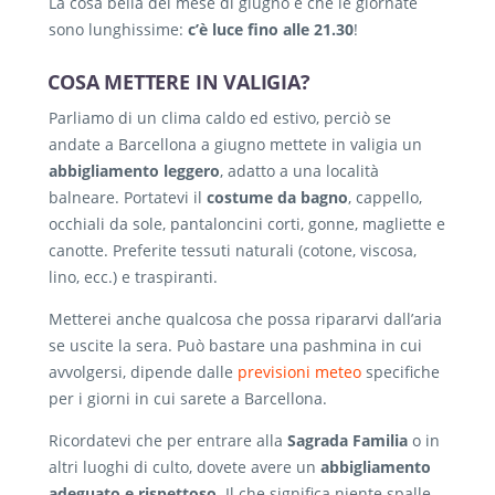
La cosa bella del mese di giugno è che le giornate
sono lunghissime:
c’è luce fino alle 21.30
!
COSA METTERE IN VALIGIA?
Parliamo di un clima caldo ed estivo, perciò se
andate a Barcellona a giugno mettete in valigia un
abbigliamento leggero
, adatto a una località
balneare. Portatevi il
costume da bagno
, cappello,
occhiali da sole, pantaloncini corti, gonne, magliette e
canotte. Preferite tessuti naturali (cotone, viscosa,
lino, ecc.) e traspiranti.
Metterei anche qualcosa che possa ripararvi dall’aria
se uscite la sera. Può bastare una pashmina in cui
avvolgersi, dipende dalle
previsioni meteo
specifiche
per i giorni in cui sarete a Barcellona.
Ricordatevi che per entrare alla
Sagrada Familia
o in
altri luoghi di culto, dovete avere un
abbigliamento
adeguato e rispettoso
. Il che significa niente spalle