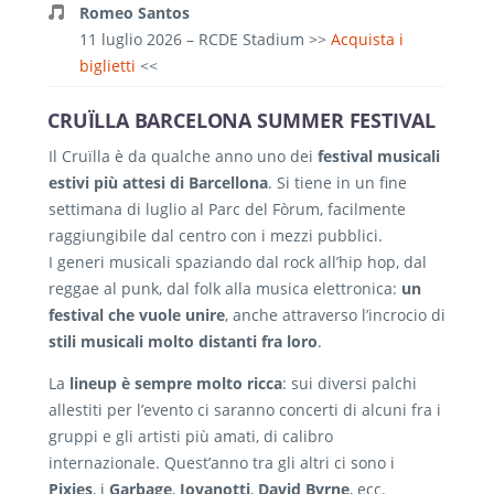
Romeo Santos
11 luglio 2026 – RCDE Stadium
>>
Acquista i
biglietti
<<
CRUÏLLA BARCELONA SUMMER FESTIVAL
Il Cruïlla è da qualche anno uno dei
festival musicali
estivi più attesi di Barcellona
. Si tiene in un fine
settimana di luglio al Parc del Fòrum, facilmente
raggiungibile dal centro con i mezzi pubblici.
I generi musicali spaziando dal rock all’hip hop, dal
reggae al punk, dal folk alla musica elettronica:
un
festival che vuole unire
, anche attraverso l’incrocio di
stili musicali molto distanti fra loro
.
La
lineup è sempre molto ricca
: sui diversi palchi
allestiti per l’evento ci saranno concerti di alcuni fra i
gruppi e gli artisti più amati, di calibro
internazionale. Quest’anno tra gli altri ci sono i
Pixies
, i
Garbage
,
Jovanotti
,
David Byrne
, ecc.