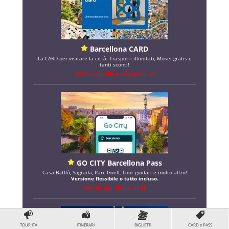
Barcellona CARD
La CARD per visitare la città: Trasporti illimitati, Musei gratis e
tanti sconti!
>>> Scoprila e risparmia!
GO CITY Barcellona Pass
Casa Batllò, Sagrada, Parc Güell, Tour guidati e molto altro!
Versione flessibile o tutto incluso.
>>> Acquistalo ora!
TOUR ITA
ITINERARI
BIGLIETTI
CARD e PASS