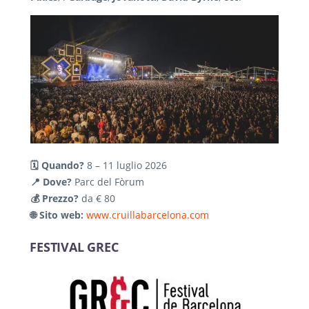
🗓️ Quando?
8 – 11 luglio 2026
📍 Dove?
Parc del Fòrum
💰 Prezzo?
da € 80
🌐 Sito web:
www.cruillabarcelona.com
FESTIVAL GREC