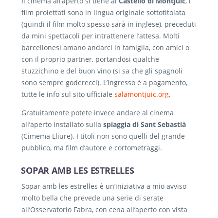
Il cinema all’aperto si tiene al
Castello di Montjuïc
, i
film proiettati sono in lingua originale sottotitolata
(quindi il film molto spesso sarà in inglese), preceduti
da mini spettacoli per intrattenere l’attesa. Molti
barcellonesi amano andarci in famiglia, con amici o
con il proprio partner, portandosi qualche
stuzzichino e del buon vino (si sa che gli spagnoli
sono sempre goderecci). L’ingresso è a pagamento,
tutte le info sul sito ufficiale
salamontjuic.org
.
Gratuitamente potete invece andare al cinema
all’aperto installato sulla
spiaggia di Sant Sebastià
(Cimema Lliure). I titoli non sono quelli del grande
pubblico, ma film d’autore e cortometraggi.
SOPAR AMB LES ESTRELLES
Sopar amb les estrelles è un’iniziativa a mio avviso
molto bella che prevede una serie di serate
all’Osservatorio Fabra, con cena all’aperto con vista