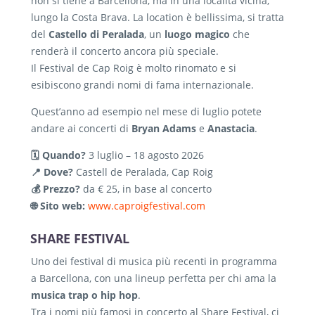
non si tiene a Barcellona, ma in una località vicina,
lungo la Costa Brava. La location è bellissima, si tratta
del
Castello di Peralada
, un
luogo magico
che
renderà il concerto ancora più speciale.
Il Festival de Cap Roig è molto rinomato e si
esibiscono grandi nomi di fama internazionale.
Quest’anno ad esempio nel mese di luglio potete
andare ai concerti di
Bryan Adams
e
Anastacia
.
🗓️ Quando?
3 luglio – 18 agosto 2026
📍 Dove?
Castell de Peralada, Cap Roig
💰 Prezzo?
da € 25, in base al concerto
🌐 Sito web:
www.caproigfestival.com
SHARE FESTIVAL
Uno dei festival di musica più recenti in programma
a Barcellona, con una lineup perfetta per chi ama la
musica trap o hip hop
.
Tra i nomi più famosi in concerto al Share Festival, ci